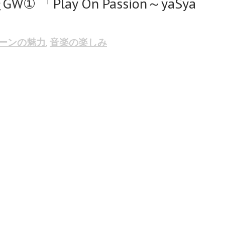
Play On Passion～yaSya
ーンの魅力
音楽の楽しみ
,