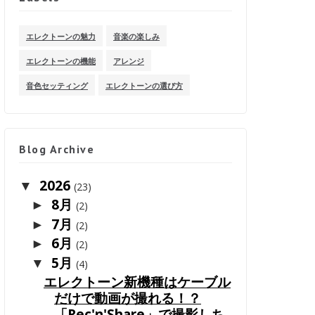
エレクトーンの魅力
音楽の楽しみ
エレクトーンの機能
アレンジ
音色セッティング
エレクトーンの選び方
Blog Archive
2026
▼
(23)
8月
►
(2)
7月
►
(2)
6月
►
(2)
5月
▼
(4)
エレクトーン新機種はケーブル
だけで動画が撮れる！？
「Rec'n'Share」で撮影しち