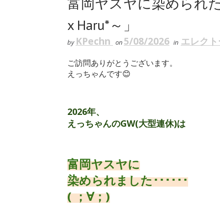
富岡ヤスヤに染められたGW① 「
x Haru*～」
KPechn
5/08/2026
エレクト
by
on
in
ご訪問ありがとうございます。
えっちゃんです😊
2026年、
えっちゃんのGW(大型連休)は
富岡ヤスヤに
染められました･･････
( ；∀；)