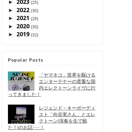
2023
►
(25)
2022
►
(30)
2021
►
(29)
2020
►
(30)
2019
►
(32)
Popular Posts
「ヤマネコ」世界を駆ける
エンターテナーの貴重な国
内エレクトーンライヴに行
ってきました！
レジェンド・キーボーディ
スト「向谷実さん」とエレ
クトーン(演奏を生で観
た！)のお話･･･！