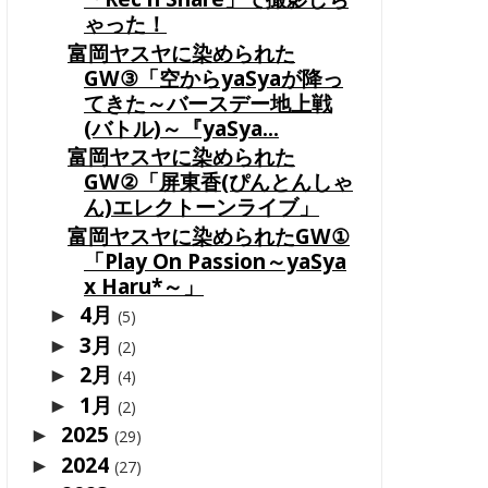
ゃった！
富岡ヤスヤに染められた
GW③「空からyaSyaが降っ
てきた～バースデー地上戦
(バトル)～『yaSya...
富岡ヤスヤに染められた
GW②「屏東香(ぴんとんしゃ
ん)エレクトーンライブ」
富岡ヤスヤに染められたGW①
「Play On Passion～yaSya
x Haru*～」
4月
►
(5)
3月
►
(2)
2月
►
(4)
1月
►
(2)
2025
►
(29)
2024
►
(27)