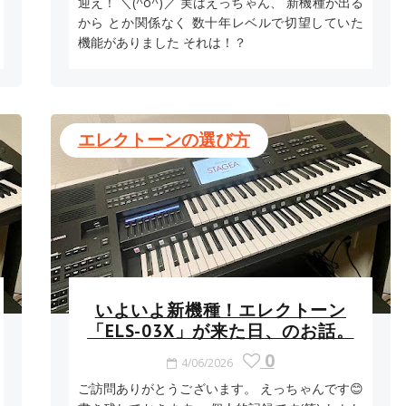
迎え！ ＼(^o^)／ 実はえっちゃん、 新機種が出る
から とか関係なく 数十年レベルで切望していた
機能がありました それは！？
エレクトーンの選び方
いよいよ新機種！エレクトーン
「ELS-03X」が来た日、のお話。
0
4/06/2026
ご訪問ありがとうございます。 えっちゃんです😊