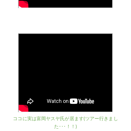
ココに実は富岡ヤスヤ氏が居ます(ツアー行きまし
た･･･！！)