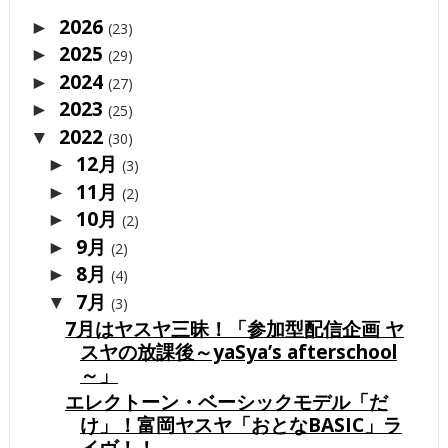
2026
►
(23)
2025
►
(29)
2024
►
(27)
2023
►
(25)
2022
▼
(30)
12月
►
(3)
11月
►
(2)
10月
►
(2)
9月
►
(2)
8月
►
(4)
7月
▼
(3)
7月はヤスヤ三昧！「参加型配信企画 ヤ
スヤの放課後～yaSya’s afterschool
～」
エレクトーン・ベーシックモデル「だ
け」！富岡ヤスヤ「おとなBASIC」ラ
イヴ！！