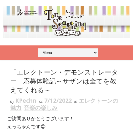
「エレクトーン・デモンストレータ
ー」応募体験記～サザンは全てを教
えてくれる～
KPechn
7/12/2022
エレクトーンの
by
on
in
魅力
音楽の楽しみ
,
ご訪問ありがとうございます！
えっちゃんです😊